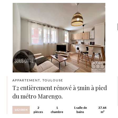
APPARTEMENT, TOULOUSE
T2 entièrement rénové à 5min à pied
du métro Marengo.
2
1
1 salle de
37.64
142 000 €
pièces
chambre
bains
m²