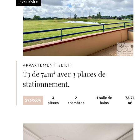
Exclusivité
APPARTEMENT, SEILH
T3 de 74m² avec 3 places de
stationnement.
3
2
1 salle de
73.71
296 000 €
pièces
chambres
bains
m²