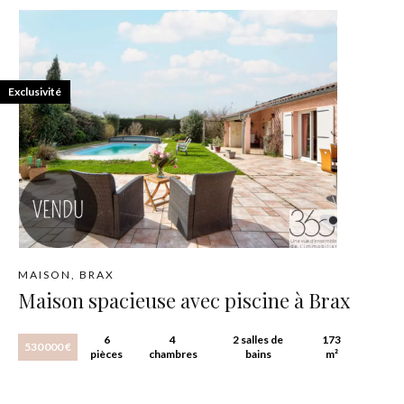
Exclusivité
MAISON, BRAX
Maison spacieuse avec piscine à Brax
6
4
2 salles de
173
530 000 €
pièces
chambres
bains
m²