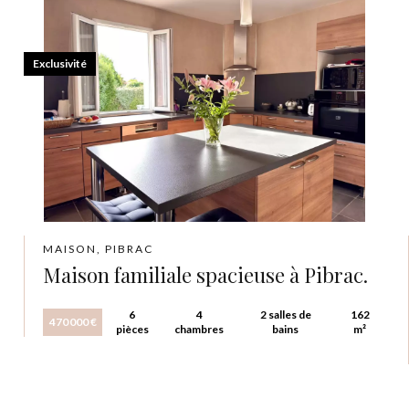
Exclusivité
MAISON, PIBRAC
Maison familiale spacieuse à Pibrac.
6
4
2 salles de
162
470 000 €
pièces
chambres
bains
m²