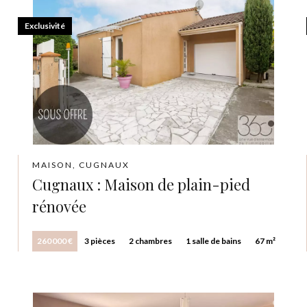
Exclusivité
MAISON, CUGNAUX
Cugnaux : Maison de plain-pied
rénovée
260 000 €
3 pièces
2 chambres
1 salle de bains
67 m²