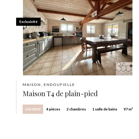
Exclusivité
MAISON, ENDOUFIELLE
Maison T4 de plain-pied
224 000 €
4 pièces
2 chambres
1 salle de bains
97 m²