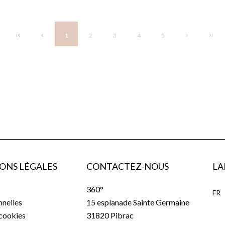
1
2
3
4
5
ONS LÉGALES
CONTACTEZ-NOUS
LA
360°
FR
nelles
15 esplanade Sainte Germaine
 cookies
31820
Pibrac