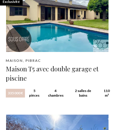
Exclusivité
MAISON, PIBRAC
Maison T5 avec double garage et
piscine
5
4
2 salles de
110
335 000 €
pièces
chambres
bains
m²