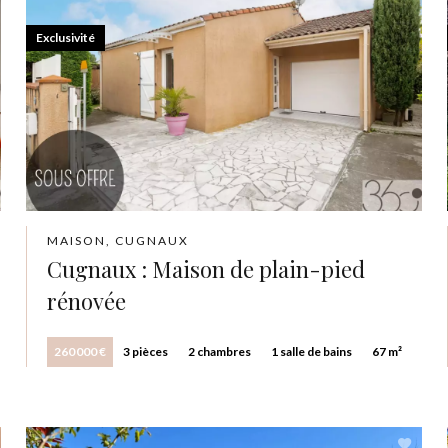
Exclusivité
MAISON, CUGNAUX
Cugnaux : Maison de plain-pied
rénovée
260 000 €
3 pièces
2 chambres
1 salle de bains
67 m²