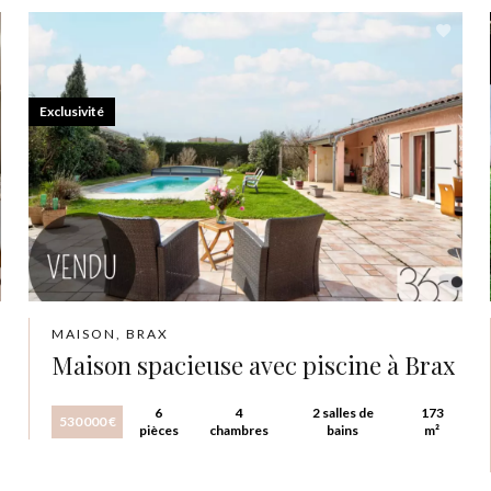
Exclusivité
MAISON, BRAX
Maison spacieuse avec piscine à Brax
6
4
2 salles de
173
530 000 €
pièces
chambres
bains
m²