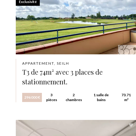
Exclusivité
APPARTEMENT, SEILH
T3 de 74m² avec 3 places de
stationnement.
3
2
1 salle de
73.71
296 000 €
pièces
chambres
bains
m²