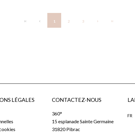
1
2
3
ONS LÉGALES
CONTACTEZ-NOUS
LA
360°
FR
nelles
15 esplanade Sainte Germaine
 cookies
31820
Pibrac