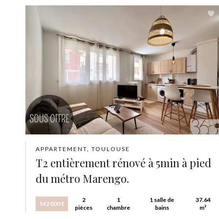
APPARTEMENT, TOULOUSE
T2 entièrement rénové à 5min à pied
du métro Marengo.
2
1
1 salle de
37.64
142 000 €
pièces
chambre
bains
m²