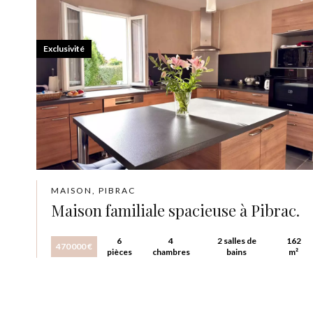
Exclusivité
MAISON, PIBRAC
Maison familiale spacieuse à Pibrac.
6
4
2 salles de
162
470 000 €
pièces
chambres
bains
m²