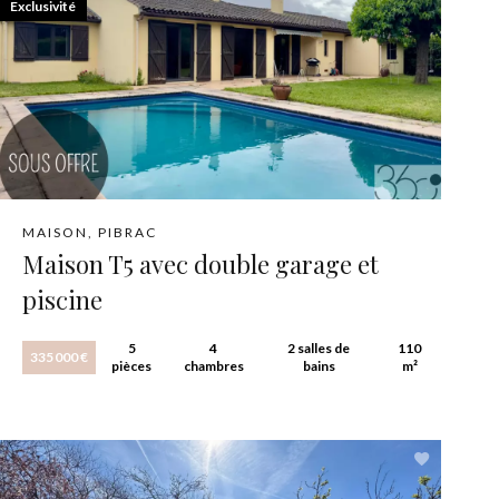
Exclusivité
MAISON, PIBRAC
Maison T5 avec double garage et
piscine
5
4
2 salles de
110
335 000 €
pièces
chambres
bains
m²