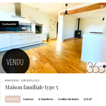
Exclusivité
MAISON, GRISOLLES
Maison familiale type 5
254 000 €
5 pièces
4 chambres
2 salles de bains
113 m²