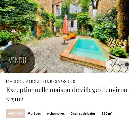
MAISON, VERDUN-SUR-GARONNE
Exceptionnelle maison de village d’environ
325m2
440 000 €
9 pièces
6 chambres
5 salles de bains
325 m²