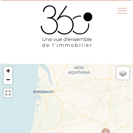
+
−
4