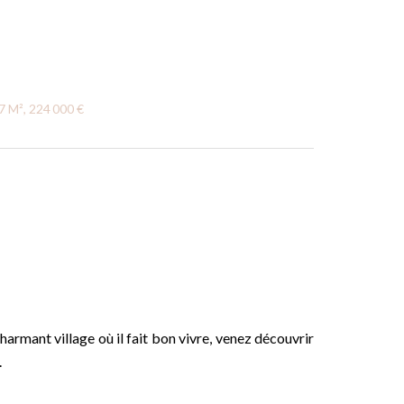
7 M², 224 000 €
harmant village où il fait bon vivre, venez découvrir
.