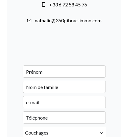
+33 6 72 58 45 76
nathalie@360pibrac-immo.com
Couchages