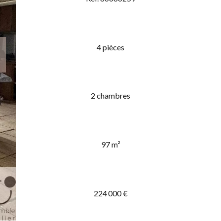
4 pièces
2 chambres
97 m²
224 000 €