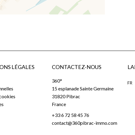
ONS LÉGALES
CONTACTEZ-NOUS
LA
360°
FR
nelles
15 esplanade Sainte Germaine
 cookies
31820
Pibrac
es
France
+33 6 72 58 45 76
contact@360pibrac-immo.com