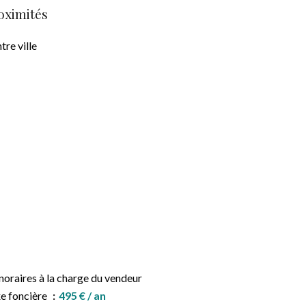
oximités
tre ville
oraires à la charge du vendeur
e foncière
495 € / an