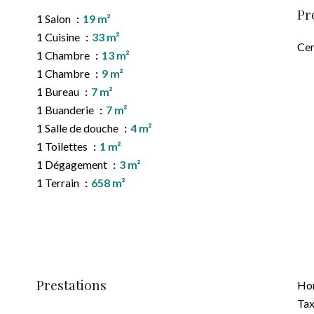
Pr
1 Salon
19 m²
1 Cuisine
33 m²
Cen
1 Chambre
13 m²
1 Chambre
9 m²
1 Bureau
7 m²
1 Buanderie
7 m²
1 Salle de douche
4 m²
1 Toilettes
1 m²
1 Dégagement
3 m²
1 Terrain
658 m²
Prestations
Hon
Tax