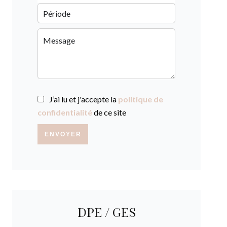
J’ai lu et j'accepte la
politique de
confidentialité
de ce site
ENVOYER
DPE / GES