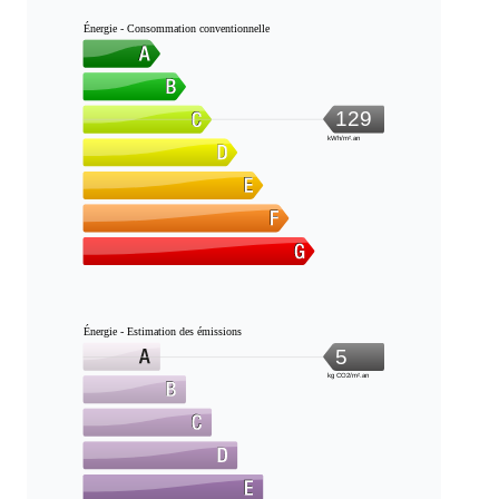
Énergie - Consommation conventionnelle
129
kWh/m².an
Énergie - Estimation des émissions
5
kg CO2/m².an