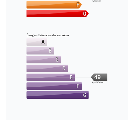
kWh/m².an
Énergie - Estimation des émissions
49
kg CO2/m².an