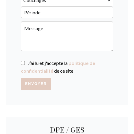
Couchages
J’ai lu et j'accepte la
politique de
confidentialité
de ce site
ENVOYER
DPE / GES