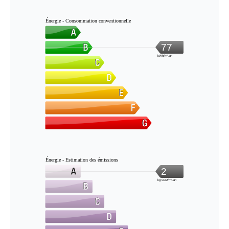
Énergie - Consommation conventionnelle
77
kWh/m².an
Énergie - Estimation des émissions
2
kg CO2/m².an