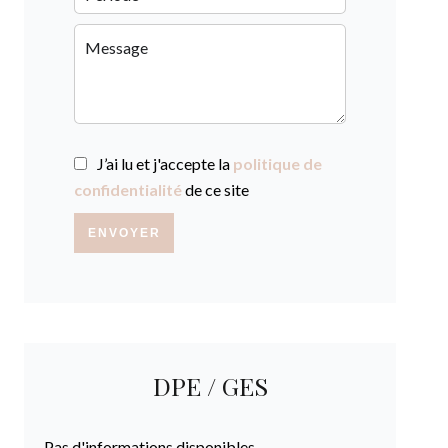
J’ai lu et j'accepte la
politique de
confidentialité
de ce site
ENVOYER
DPE / GES
Pas d'informations disponibles