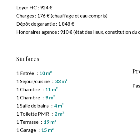
Loyer HC : 924 €
Charges : 176 € (chauffage et eau compris)
Dépôt de garantie : 1 848 €
Honoraires agence : 910 € (état des lieux, constitution du d
Surfaces
Pr
1 Entrée
10 m²
1 Séjour/cuisine
33 m²
Pas
1 Chambre
11 m²
1 Chambre
9 m²
1 Salle de bains
4 m²
1 Toilette PMR
2 m²
1 Terrasse
19 m²
1 Garage
15 m²