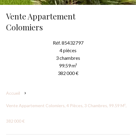
Vente Appartement
Colomiers
Réf. 85432797
4 pièces
3 chambres
99.59 m²
382 000 €
Accueil
Vente Appartement Colomiers, 4 Pièces, 3 Chambres, 99.59 M²,
382 000 €