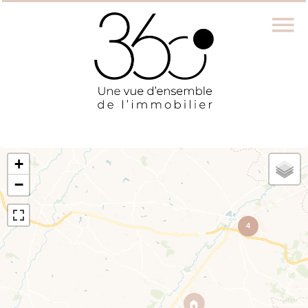
+
−
4