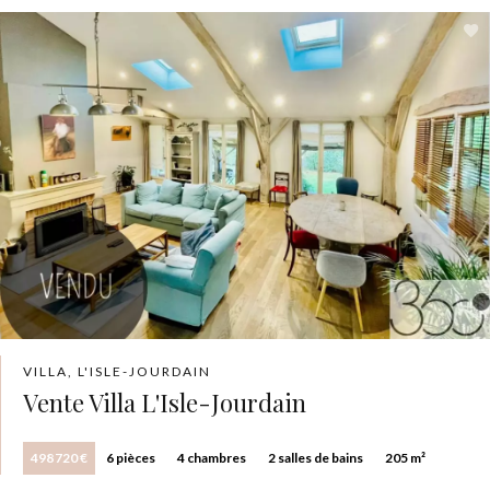
VILLA, L'ISLE-JOURDAIN
Vente Villa L'Isle-Jourdain
498 720 €
6 pièces
4 chambres
2 salles de bains
205 m²