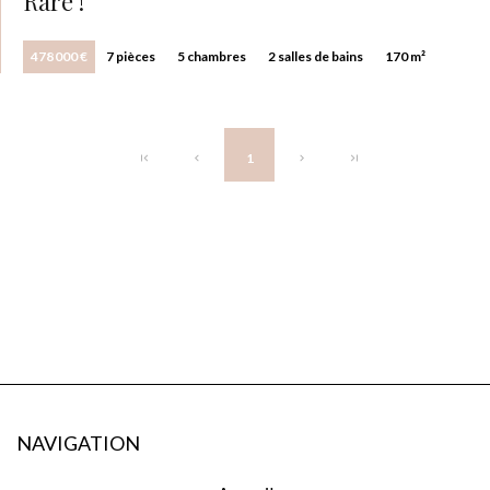
Rare !
478 000 €
7 pièces
5 chambres
2 salles de bains
170 m²
1
NAVIGATION