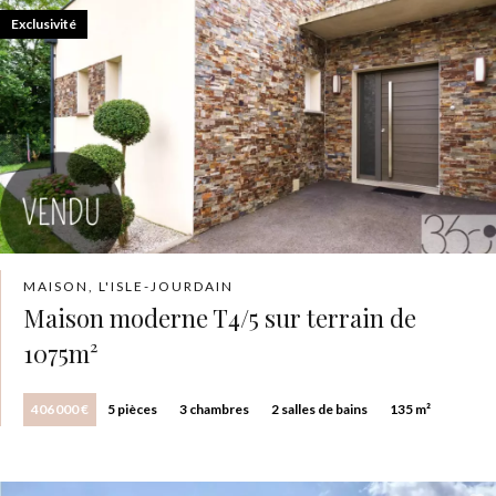
Exclusivité
MAISON, L'ISLE-JOURDAIN
Maison moderne T4/5 sur terrain de
1075m²
406 000 €
5 pièces
3 chambres
2 salles de bains
135 m²