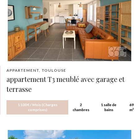
APPARTEMENT, TOULOUSE
appartement T3 meublé avec garage et
terrasse
1 100 € / Mois (Charges
2
1 salle de
69
comprises)
chambres
bains
m²