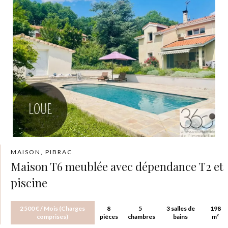
MAISON, PIBRAC
Maison T6 meublée avec dépendance T2 et
piscine
2 500 € / Mois (Charges
8
5
3 salles de
198
comprises)
pièces
chambres
bains
m²