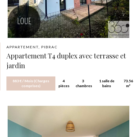
APPARTEMENT, PIBRAC
Appartement T4 duplex avec terrasse et
jardin
883 € / Mois (Charges
4
3
1 salle de
73.56
comprises)
pièces
chambres
bains
m²