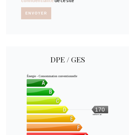
confidentialité
de ce site
ENVOYER
DPE / GES
Énergie - Consommation conventionnelle
170
kWh/m².an