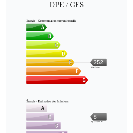
DPE / GES
Énergie - Consommation conventionnelle
252
kWh/m².an
Énergie - Estimation des émissions
8
kg CO2/m².an