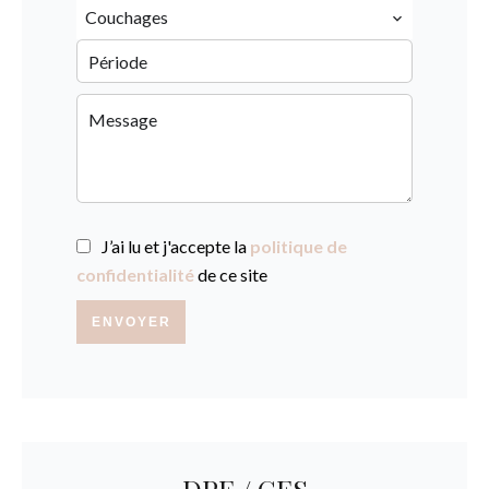
Couchages
J’ai lu et j'accepte la
politique de
confidentialité
de ce site
ENVOYER
DPE / GES