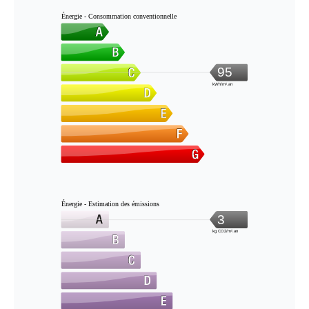
Énergie - Consommation conventionnelle
95
kWh/m².an
Énergie - Estimation des émissions
3
kg CO2/m².an