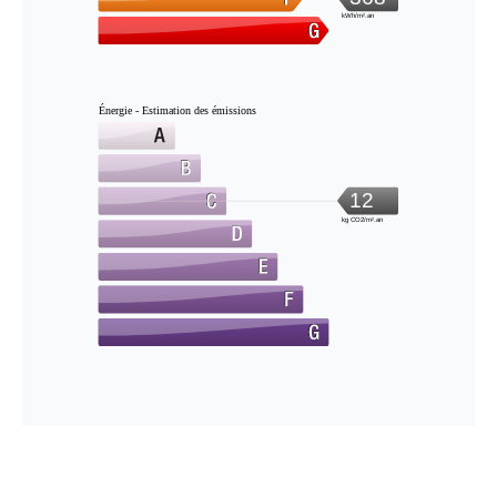
kWh/m².an
Énergie - Estimation des émissions
12
kg CO2/m².an