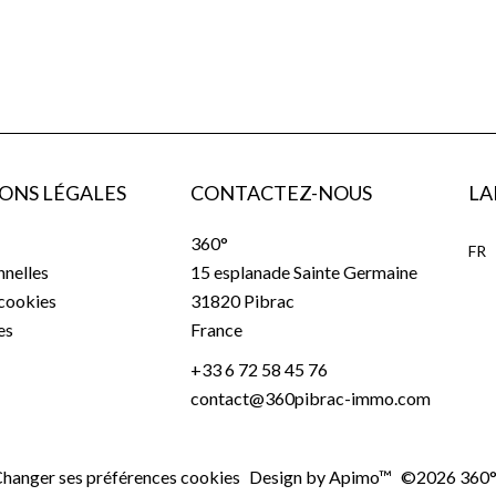
ONS LÉGALES
CONTACTEZ-NOUS
LA
360°
FR
nelles
15 esplanade Sainte Germaine
 cookies
31820
Pibrac
es
France
+33 6 72 58 45 76
contact@360pibrac-immo.com
hanger ses préférences cookies
Design by
Apimo™
©2026 360