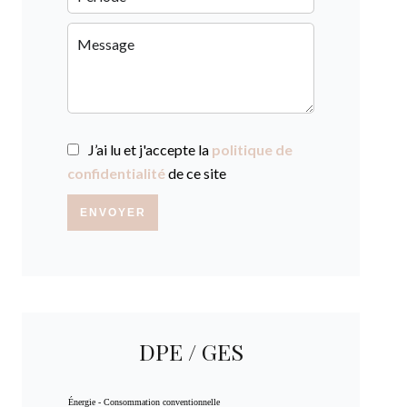
J’ai lu et j'accepte la
politique de
confidentialité
de ce site
ENVOYER
DPE / GES
Énergie - Consommation conventionnelle