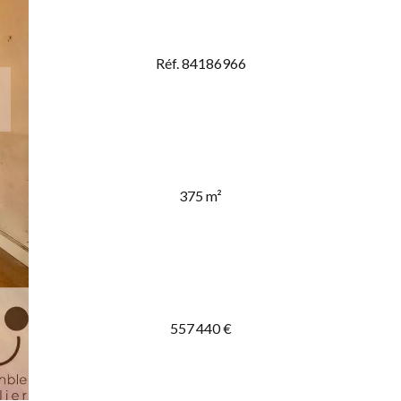
Réf. 84186966
375 m²
557 440 €