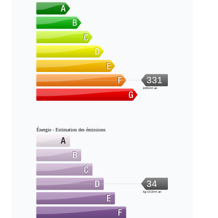
331
kWh/m².an
Énergie - Estimation des émissions
34
kg CO2/m².an