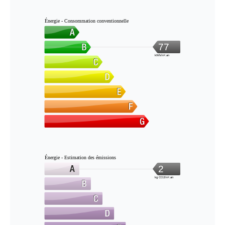
Énergie - Consommation conventionnelle
77
kWh/m².an
Énergie - Estimation des émissions
2
kg CO2/m².an