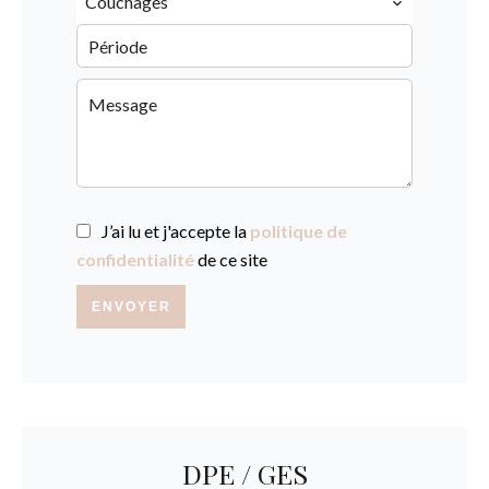
Couchages
J’ai lu et j'accepte la
politique de
confidentialité
de ce site
ENVOYER
DPE / GES